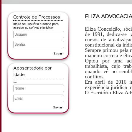
ELIZA ADVOCACI
Controle de Processos
Insira seu usuário e senha para
acesso ao software jurídico
Eliza Conceição, sóci
de 1991, dedica-se a
cursos de atualizaçã
constitucional da ind
Sempre primou pela r
Entrar
maneira correta e étic
Optou por uma advo
trabalhista, cujo t
Aposentadoria por
quando vê no sembla
Idade
conflitos.
Em abril de 2016 in
....
experiência jurídica m
O Escritório Eliza Ad
Enviar